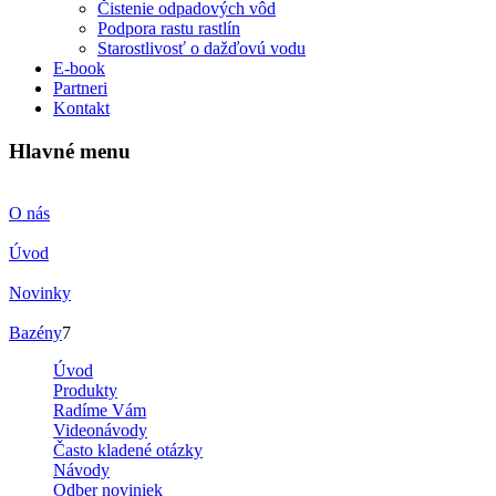
Čistenie odpadových vôd
Podpora rastu rastlín
Starostlivosť o dažďovú vodu
E-book
Partneri
Kontakt
Hlavné menu
O nás
Úvod
Novinky
Bazény
7
Úvod
Produkty
Radíme Vám
Videonávody
Často kladené otázky
Návody
Odber noviniek