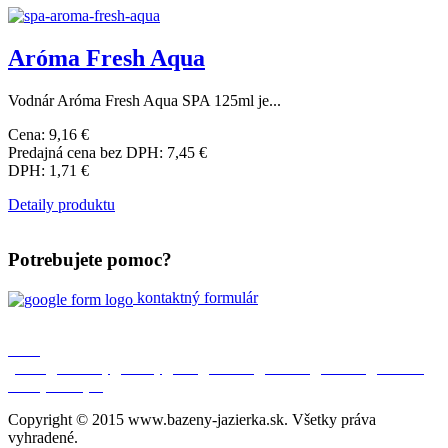
Aróma Fresh Aqua
Vodnár Aróma Fresh Aqua SPA 125ml je...
Cena:
9,16 €
Predajná cena bez DPH:
7,45 €
DPH:
1,71 €
Detaily produktu
Potrebujete pomoc?
kontaktný formulár
O nás
|
Úvod
|
Aktuality
|
Bazény
|
SPA
|
Jazierka
|
Partneri
|
Kontakt
|
Ochrana
osobných údajov
|
Copyright © 2015 www.bazeny-jazierka.sk. Všetky práva
vyhradené.