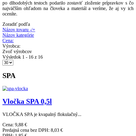
po dlhodobých testoch podarilo zostaviť zloženie prípravkov s čo
najväčším ohľadom na človeka a materiál a veríme, že aj vy ich
oceníte.
Zoradiť podľa
Názov tovaru -/+
Názov kategórie
Cena:
Výrobca:
Zvoľ výrobcov
Výsledok 1 - 16 z 16
SPA
Vločka SPA 0,5l
VLOČKA SPA je kvapalný flokulačný...
Cena:
9,88 €
Predajná cena bez DPH:
8,03 €
DPH:
1,85 €