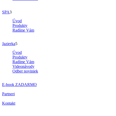
SPA
3
Úvod
Produkty
Radíme Vám
Jazierka
5
Úvod
Produkty
Radíme Vám
Videonávody
Odber noviniek
E-book
ZADARMO
Partneri
Kontakt