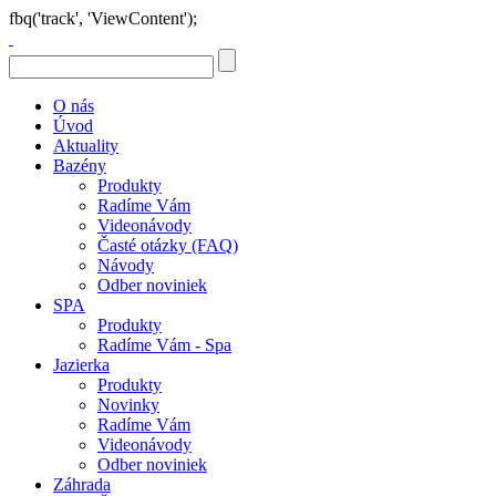
fbq('track', 'ViewContent');
O nás
Úvod
Aktuality
Bazény
Produkty
Radíme Vám
Videonávody
Časté otázky (FAQ)
Návody
Odber noviniek
SPA
Produkty
Radíme Vám - Spa
Jazierka
Produkty
Novinky
Radíme Vám
Videonávody
Odber noviniek
Záhrada