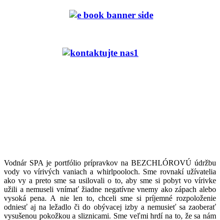
Vodnár SPA je portfólio prípravkov na BEZCHLÓROVÚ údržbu
vody vo vírivých vaniach a whirlpooloch. Sme rovnakí užívatelia
ako vy a preto sme sa usilovali o to, aby sme si pobyt vo vírivke
užili a nemuseli vnímať žiadne negatívne vnemy ako zápach alebo
vysoká pena. A nie len to, chceli sme si príjemné rozpoloženie
odniesť aj na ležadlo či do obývacej izby a nemusieť sa zaoberať
vysušenou pokožkou a sliznicami. Sme veľmi hrdí na to, že sa nám