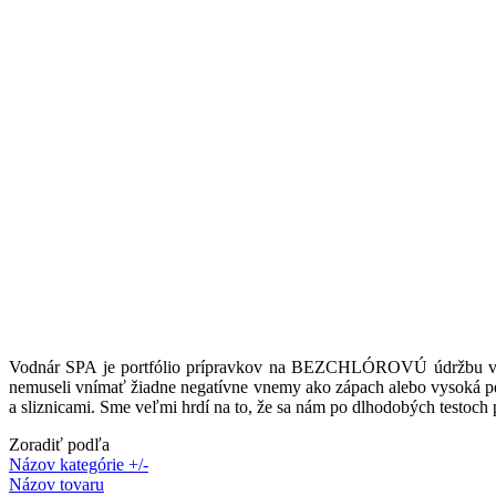
Vodnár SPA je portfólio prípravkov na BEZCHLÓROVÚ údržbu vody vo
nemuseli vnímať žiadne negatívne vnemy ako zápach alebo vysoká pen
a sliznicami. Sme veľmi hrdí na to, že sa nám po dlhodobých testoch p
Zoradiť podľa
Názov kategórie +/-
Názov tovaru