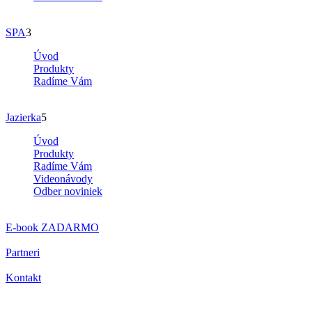
SPA
3
Úvod
Produkty
Radíme Vám
Jazierka
5
Úvod
Produkty
Radíme Vám
Videonávody
Odber noviniek
E-book
ZADARMO
Partneri
Kontakt