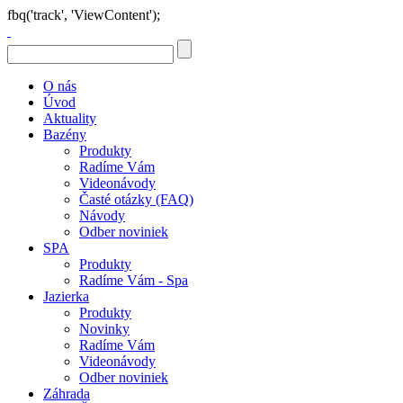
fbq('track', 'ViewContent');
O nás
Úvod
Aktuality
Bazény
Produkty
Radíme Vám
Videonávody
Časté otázky (FAQ)
Návody
Odber noviniek
SPA
Produkty
Radíme Vám - Spa
Jazierka
Produkty
Novinky
Radíme Vám
Videonávody
Odber noviniek
Záhrada