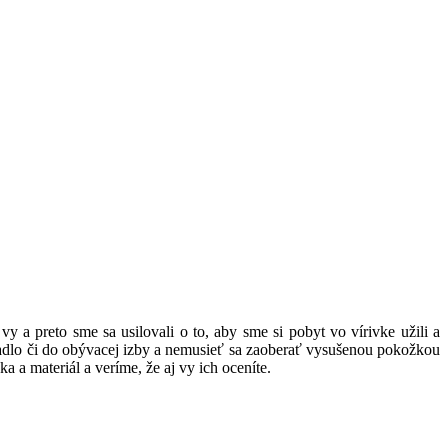
 preto sme sa usilovali o to, aby sme si pobyt vo vírivke užili a
žadlo či do obývacej izby a nemusieť sa zaoberať vysušenou pokožkou
 a materiál a veríme, že aj vy ich oceníte.