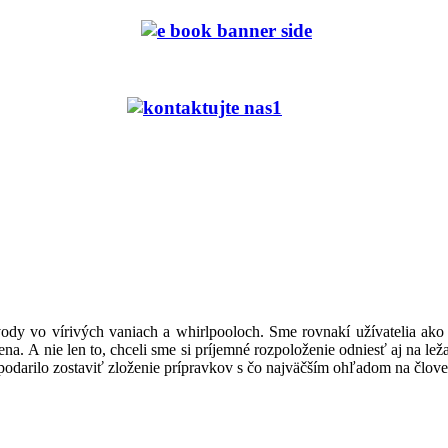
 vírivých vaniach a whirlpooloch. Sme rovnakí užívatelia ako vy a
a. A nie len to, chceli sme si príjemné rozpoloženie odniesť aj na le
odarilo zostaviť zloženie prípravkov s čo najväčším ohľadom na človeka