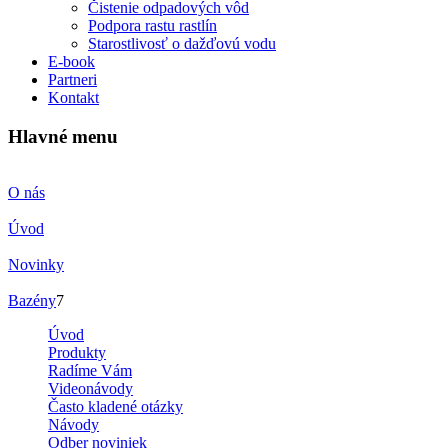
Čistenie odpadových vôd
Podpora rastu rastlín
Starostlivosť o dažďovú vodu
E-book
Partneri
Kontakt
Hlavné menu
O nás
Úvod
Novinky
Bazény
7
Úvod
Produkty
Radíme Vám
Videonávody
Často kladené otázky
Návody
Odber noviniek