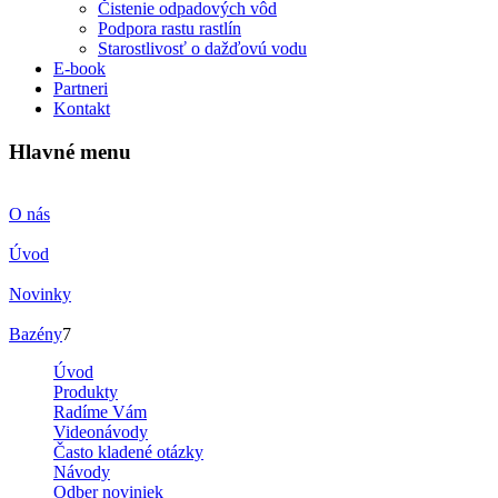
Čistenie odpadových vôd
Podpora rastu rastlín
Starostlivosť o dažďovú vodu
E-book
Partneri
Kontakt
Hlavné menu
O nás
Úvod
Novinky
Bazény
7
Úvod
Produkty
Radíme Vám
Videonávody
Často kladené otázky
Návody
Odber noviniek