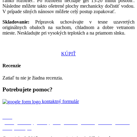
ľahko rozotrieť. Po rozotrení nechajte gél 15-20 minút pôsobiť.
Následne môžete takto ošetrené plochy mechanicky dočistiť vodou.
V prípade silných nánosov môžete celý postup zopakovať.
Skladovanie:
Prípravok uchovávajte v tesne uzavretých
originálnych obaloch na suchom, chladnom a dobre vetranom
mieste. Neskladujte pri vysokých teplotách a na priamom slnku.
KÚPIŤ
Recenzie
Zatiaľ tu nie je žiadna recenzia.
Potrebujete pomoc?
kontaktný formulár
O nás
|
Úvod
|
Aktuality
|
Bazény
|
SPA
|
Jazierka
|
Partneri
|
Kontakt
|
Ochrana
osobných údajov
|