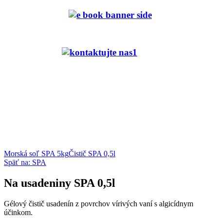
Morská soľ SPA 5kg
Čistič SPA 0,5l
Späť na: SPA
Na usadeniny SPA 0,5l
Gélový čistič usadenín z povrchov vírivých vaní s algicídnym
účinkom.