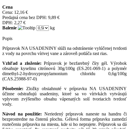
Cena
Cena:
12,16 €
Predajná cena bez DPH:
9,89 €
DPH:
2,27 €
Balenie
kg
Popis
Prípravok NA USADENINY slúži na odstránenie vylúčenej tvrdosti
z vody na povrchu vírivej vane a zároveň potláča rast rias.
Vzhľad a zloženie:
Prípravok je bezfarebný číry gél. Výrobok
obsahuje kyselinu citrónovú 30g/100g (ES.201-069-1) a polymér
dimethyl-2-hydroxypropylamonium chloridu 0,6g/100g
(CAS.25988-97-0)
Pôsobenie:
Zložky obsiahnuté v prípravku NA USADENINY
účinne odstraňujú usadeniny, ktoré sa vo vírivkách vytvárajú
vplyvom zvýšeného obsahu vápenatých solí tvoriacich tvrdosť
vody.
Návod na použitie:
Neriedený prípravok naneste na handru či
bezprostredne na čistenú plochu. Gélová forma prípravku zamedzí
roztečeniu prípravku na miesta, kde si ho neprajete. Prípravok sa dá