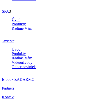
SPA
3
Úvod
Produkty
Radíme Vám
Jazierka
5
Úvod
Produkty
Radíme Vám
Videonávody
Odber noviniek
E-book
ZADARMO
Partneri
Kontakt