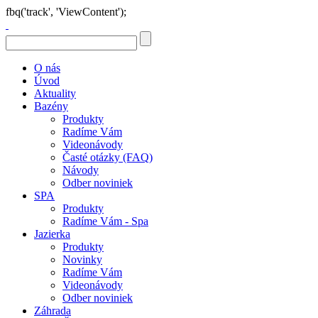
fbq('track', 'ViewContent');
O nás
Úvod
Aktuality
Bazény
Produkty
Radíme Vám
Videonávody
Časté otázky (FAQ)
Návody
Odber noviniek
SPA
Produkty
Radíme Vám - Spa
Jazierka
Produkty
Novinky
Radíme Vám
Videonávody
Odber noviniek
Záhrada