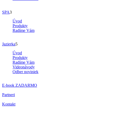
SPA
3
Úvod
Produkty
Radíme Vám
Jazierka
5
Úvod
Produkty
Radíme Vám
Videonávody
Odber noviniek
E-book
ZADARMO
Partneri
Kontakt