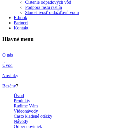
Čistenie odpadových vôd
Podpora rastu rastlín
Starostlivosť o dažďovú vodu
E-book
Partneri
Kontakt
Hlavné menu
O nás
Úvod
Novinky
Bazény
7
Úvod
Produkty
Radíme Vám
Videonávody
Často kladené otázky
Návody
Odber noviniek