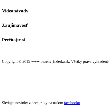
Videonávody
Zaujímavosť
Prečítajte si
O nás
|
Úvod
|
Aktuality
|
Bazény
|
SPA
|
Jazierka
|
Partneri
|
Kontakt
|
Ochra
Copyright © 2015 www.bazeny-jazierka.sk. Všetky práva vyhradené
Sledujte novinky z prvej ruky na našom
facebooku
.