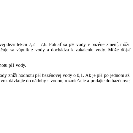
ovej dezinfekcii 7,2 – 7,6. Pokiaľ sa pH vody v bazéne zmení, môžu
lučuje sa vápnik z vody a dochádza k zakaleniu vody. Môže dôjsť
dnotu pH vody.
ody zníži hodnotu pH bazénovej vody o 0,1. Ak je pH po jednom až
ravok dávkujte do nádoby s vodou, rozmiešajte a pridajte do bazénovej