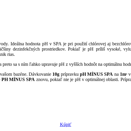
ody. Ideálna hodnota pH v SPA je pri použití chlórovej aj bezchlór
čšiny dezinfekčných prostriedkov. Pokiaľ je pH príliš vysoké, vy
ik rias.
a preto sa s ním ľahko upravuje pH z vyšších hodnôt na optimálnu ho
o vašom bazéne. Dávkovanie
10g
prípravku
pH MÍNUS SPA
na
1m
v
³
e
PH MÍNUS SPA
znovu, pokiaľ nie je pH v optimálnej oblasti. Príp
Kúpiť