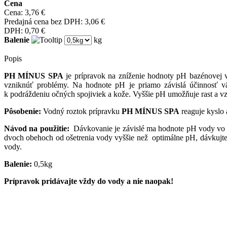
Cena
Cena:
3,76 €
Predajná cena bez DPH:
3,06 €
DPH:
0,70 €
Balenie
kg
Popis
PH MÍNUS SPA
je prípravok na zníženie hodnoty pH bazénovej v
vzniknúť problémy. Na hodnote pH je priamo závislá účinnosť vä
k podráždeniu očných spojiviek a kože. Vyššie pH umožňuje rast a vzn
Pôsobenie:
Vodný roztok prípravku
PH MÍNUS SPA
reaguje kyslo 
Návod na použitie:
Dávkovanie je závislé ma hodnote pH vody v
dvoch obehoch od ošetrenia vody vyššie než optimálne pH, dávkujt
vody.
Balenie:
0,5kg
Prípravok pridávajte vždy do vody a nie naopak!