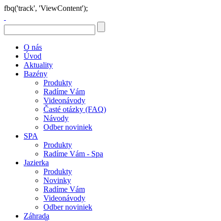
fbq('track', 'ViewContent');
O nás
Úvod
Aktuality
Bazény
Produkty
Radíme Vám
Videonávody
Časté otázky (FAQ)
Návody
Odber noviniek
SPA
Produkty
Radíme Vám - Spa
Jazierka
Produkty
Novinky
Radíme Vám
Videonávody
Odber noviniek
Záhrada