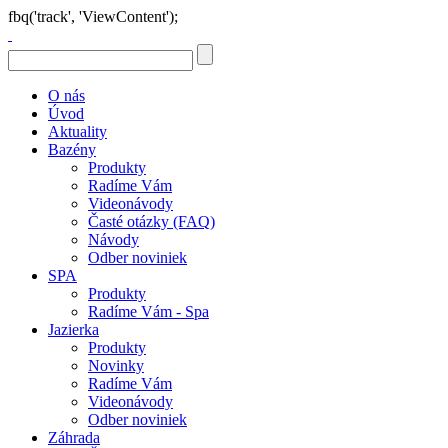
fbq('track', 'ViewContent');
O nás
Úvod
Aktuality
Bazény
Produkty
Radíme Vám
Videonávody
Časté otázky (FAQ)
Návody
Odber noviniek
SPA
Produkty
Radíme Vám - Spa
Jazierka
Produkty
Novinky
Radíme Vám
Videonávody
Odber noviniek
Záhrada