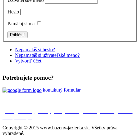
Užívateľské meno
Heslo
Pamätaj si ma
Nepamätáš si heslo?
Nepamätáš si užívateľské meno?
Vytvoriť účet
Potrebujete pomoc?
kontaktný formulár
O nás
|
Úvod
|
Aktuality
|
Bazény
|
SPA
|
Jazierka
|
Partneri
|
Kontakt
|
Ochrana
osobných údajov
|
Copyright © 2015 www.bazeny-jazierka.sk. Všetky práva
vyhradené.