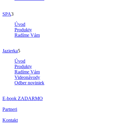
SPA
3
Úvod
Produkty
Radíme Vám
Jazierka
5
Úvod
Produkty
Radíme Vám
Videonávody
Odber noviniek
E-book
ZADARMO
Partneri
Kontakt