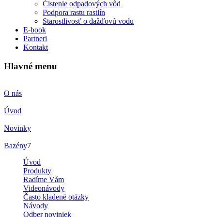
Čistenie odpadových vôd
Podpora rastu rastlín
Starostlivosť o dažďovú vodu
E-book
Partneri
Kontakt
Hlavné menu
O nás
Úvod
Novinky
Bazény
7
Úvod
Produkty
Radíme Vám
Videonávody
Často kladené otázky
Návody
Odber noviniek