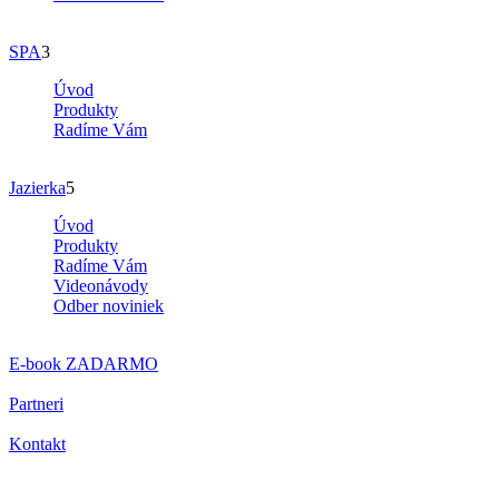
SPA
3
Úvod
Produkty
Radíme Vám
Jazierka
5
Úvod
Produkty
Radíme Vám
Videonávody
Odber noviniek
E-book
ZADARMO
Partneri
Kontakt