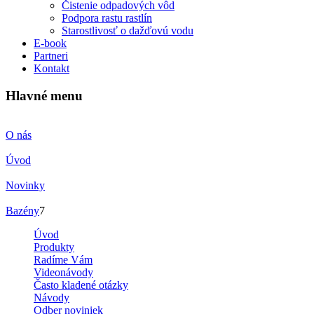
Čistenie odpadových vôd
Podpora rastu rastlín
Starostlivosť o dažďovú vodu
E-book
Partneri
Kontakt
Hlavné menu
O nás
Úvod
Novinky
Bazény
7
Úvod
Produkty
Radíme Vám
Videonávody
Často kladené otázky
Návody
Odber noviniek