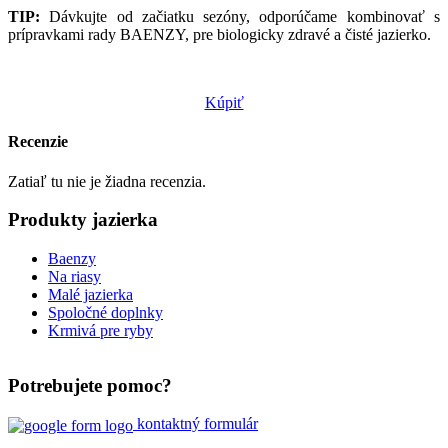
TIP:
Dávkujte od začiatku sezóny, odporúčame kombinovať s
prípravkami rady BAENZY, pre biologicky zdravé a čisté jazierko.
Kúpiť
Recenzie
Zatiaľ tu nie je žiadna recenzia.
Produkty jazierka
Baenzy
Na riasy
Malé jazierka
Spoločné doplnky
Krmivá pre ryby
Potrebujete pomoc?
kontaktný formulár