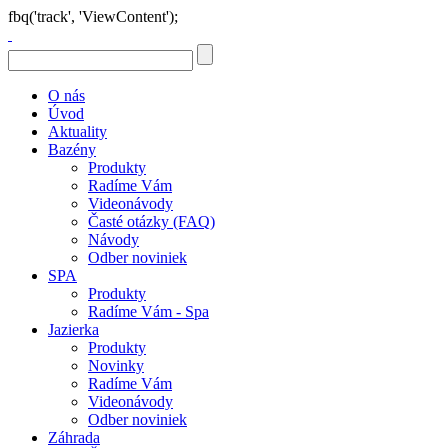
fbq('track', 'ViewContent');
O nás
Úvod
Aktuality
Bazény
Produkty
Radíme Vám
Videonávody
Časté otázky (FAQ)
Návody
Odber noviniek
SPA
Produkty
Radíme Vám - Spa
Jazierka
Produkty
Novinky
Radíme Vám
Videonávody
Odber noviniek
Záhrada