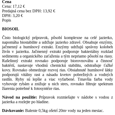
Cena
Cena:
17,12 €
Predajná cena bez DPH:
13,92 €
DPH:
3,20 €
Popis
BIOSOIL
Čisto biologický prípravok, pôsobí komplexne na celé jazierko,
napomáha biostabilite a udržuje jazierko zdravé. Obsahuje enzýmy,
jačmenný a humínový extrakt. Enzýmy udržujú správny kolobeh
živín v jazierku. Jačmenný extrakt podporuje bakteriálny rozklad
sedimentu a organického zaťaženia a tým nepriamo pôsobí na riasy.
Rašelinný extrakt rovnako podporuje biorovnováhu a činnosť
baktérií, nastavuje vhodnú chemickú stabilitu, odstraňuje ťažké
kovy. Rovnako obmedzuje rozvoj rias. Obsiahnuté humínové látky
podporujú vitálny rast a násadu kvetov pobrežných a vodných
rastlín. Ryby sú lepšie a viac vyfarbené. Tmavšia farba vody
vyhovuje rybám a znižuje u nich stres, rovnako filtruje spektrum
žiarenia potrebné k fotosyntéze rias.
Návod na použitie:
Prípravok rozmiešajte v nádobe s vodou z
jazierka a rozlejte po hladine.
Dávkovanie:
Balenie 0,5kg ošetrí 20m
vody na jeden mesiac.
³