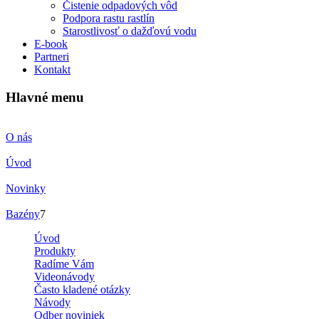
Čistenie odpadových vôd
Podpora rastu rastlín
Starostlivosť o dažďovú vodu
E-book
Partneri
Kontakt
Hlavné menu
O nás
Úvod
Novinky
Bazény
7
Úvod
Produkty
Radíme Vám
Videonávody
Často kladené otázky
Návody
Odber noviniek