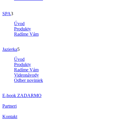
SPA
3
Úvod
Produkty
Radíme Vám
Jazierka
5
Úvod
Produkty
Radíme Vám
Videonávody
Odber noviniek
E-book
ZADARMO
Partneri
Kontakt