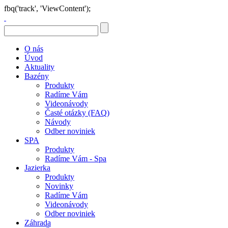
fbq('track', 'ViewContent');
O nás
Úvod
Aktuality
Bazény
Produkty
Radíme Vám
Videonávody
Časté otázky (FAQ)
Návody
Odber noviniek
SPA
Produkty
Radíme Vám - Spa
Jazierka
Produkty
Novinky
Radíme Vám
Videonávody
Odber noviniek
Záhrada