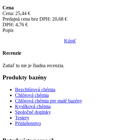
Cena
Cena:
25,44 €
Predajná cena bez DPH:
20,68 €
DPH:
4,76 €
Popis
Kúpiť
Recenzie
Zatiaľ tu nie je žiadna recenzia.
Produkty bazény
Bezchlórová chémia
Chlórová chémia
Chlórová chémia pre malé bazény
Kyslíková chémia
Spoločné doplnky
Testery
Príslušenstvo