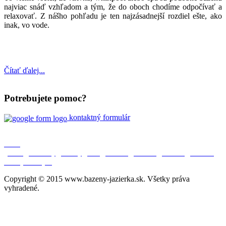
najviac snáď vzhľadom a tým, že do oboch chodíme odpočívať a
relaxovať. Z nášho pohľadu je ten najzásadnejší rozdiel ešte, ako
inak, vo vode.
Čítať ďalej...
Potrebujete pomoc?
kontaktný formulár
O nás
|
Úvod
|
Aktuality
|
Bazény
|
SPA
|
Jazierka
|
Partneri
|
Kontakt
|
Ochrana
osobných údajov
|
Copyright © 2015 www.bazeny-jazierka.sk. Všetky práva
vyhradené.