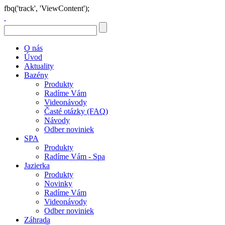
fbq('track', 'ViewContent');
O nás
Úvod
Aktuality
Bazény
Produkty
Radíme Vám
Videonávody
Časté otázky (FAQ)
Návody
Odber noviniek
SPA
Produkty
Radíme Vám - Spa
Jazierka
Produkty
Novinky
Radíme Vám
Videonávody
Odber noviniek
Záhrada