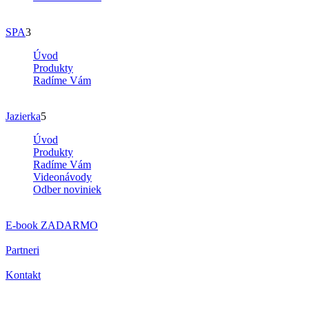
SPA
3
Úvod
Produkty
Radíme Vám
Jazierka
5
Úvod
Produkty
Radíme Vám
Videonávody
Odber noviniek
E-book
ZADARMO
Partneri
Kontakt