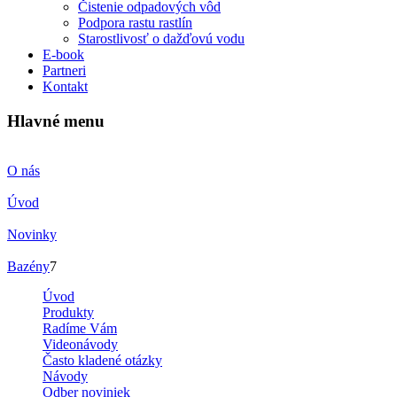
Čistenie odpadových vôd
Podpora rastu rastlín
Starostlivosť o dažďovú vodu
E-book
Partneri
Kontakt
Hlavné menu
O nás
Úvod
Novinky
Bazény
7
Úvod
Produkty
Radíme Vám
Videonávody
Často kladené otázky
Návody
Odber noviniek